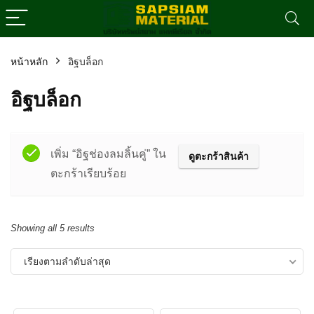
หน้าหลัก
อิฐบล็อก
อิฐบล็อก
Filter
เพิ่ม “อิฐช่องลมลิ้นคู่” ใน
ดูตะกร้าสินค้า
ตะกร้าเรียบร้อย
Showing all 5 results
เรียงตามลำดับล่าสุด