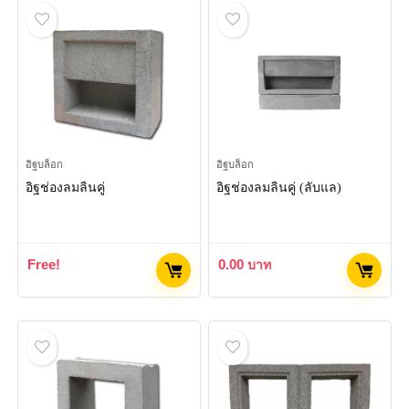
อิฐบล็อก
อิฐบล็อก
อิฐช่องลมลิ้นคู่
อิฐช่องลมลิ้นคู่ (ลับแล)
Free!
0.00