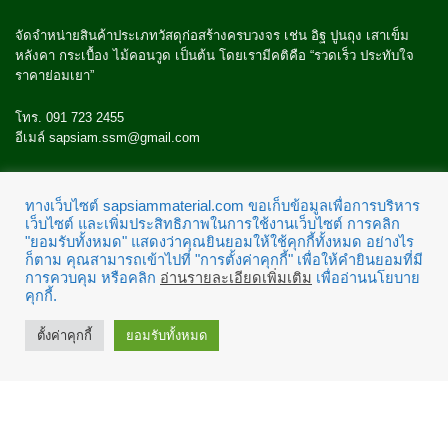
จัดจำหน่ายสินค้าประเภทวัสดุก่อสร้างครบวงจร เช่น อิฐ ปูนถุง เสาเข็ม
หลังคา กระเบื้อง ไม้คอนวูด เป็นต้น โดยเรามีคติคือ “รวดเร็ว ประทับใจ
ราคาย่อมเยา”
โทร. 091 723 2455
อีเมล์ sapsiam.ssm@gmail.com
ทางเว็บไซต์ sapsiammaterial.com ขอเก็บข้อมูลเพื่อการบริหาร
ศูนย์ช่วยเหลือ
เว็บไซต์ และเพิ่มประสิทธิภาพในการใช้งานเว็บไซต์ การคลิก
"ยอมรับทั้งหมด" แสดงว่าคุณยินยอมให้ใช้คุกกี้ทั้งหมด อย่างไร
ก็ตาม คุณสามารถเข้าไปที่ "การตั้งค่าคุกกี้" เพื่อให้คำยินยอมที่มี
นโยบายความเป็นส่วนตัว
การควบคุม หรือคลิก
อ่านรายละเอียดเพิ่มเติม
เพื่ออ่านนโยบาย
นโยบายการจัดส่ง
คุกกี้.
นโยบายการแก้ปัญหาข้อร้องเรียน
ตั้งค่าคุกกี้
ยอมรับทั้งหมด
0
1
ข้อตกลงและเงื่อนไข
นโยบายการรับคืนสินค้า
ทะเบียนพาณิชย์อิเล็กทรอนิกส์